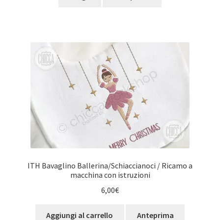
prodotto
ha
più
varianti.
Le
opzioni
possono
essere
scelte
nella
pagina
del
prodotto
ITH Bavaglino Ballerina/Schiaccianoci / Ricamo a
macchina con istruzioni
6,00
€
Aggiungi al carrello
Anteprima