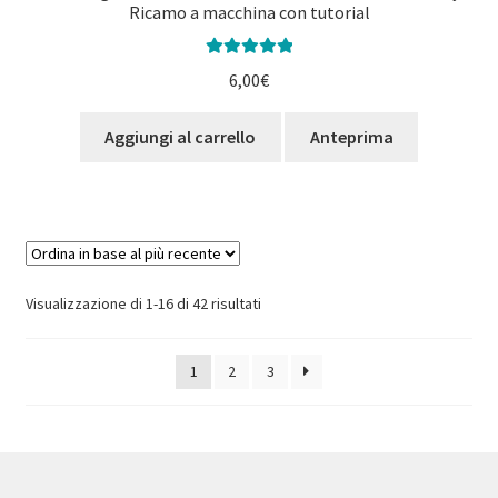
Ricamo a macchina con tutorial
Valutato
5.00
6,00
€
su 5
Aggiungi al carrello
Anteprima
Ordina
Visualizzazione di 1-16 di 42 risultati
in
base
1
2
3
al
più
recente