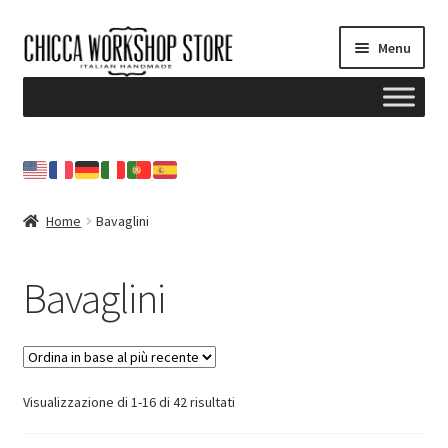
Vai
Vai
Menu
alla
al
navigazione
contenuto
Home
Blog
Home
Bavaglini
Il mio account
Bavaglini
Contattami
NEWSLETTER
Ordina
Visualizzazione di 1-16 di 42 risultati
in
base