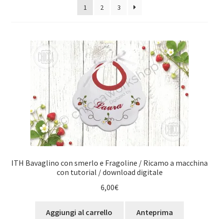
1
2
3
al
più
recente
ITH Bavaglino con smerlo e Fragoline / Ricamo a macchina
con tutorial / download digitale
6,00
€
Aggiungi al carrello
Anteprima