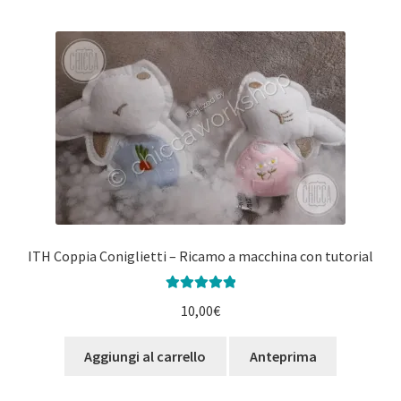
più
varianti.
Le
opzioni
possono
essere
scelte
nella
pagina
del
prodotto
ITH Coppia Coniglietti – Ricamo a macchina con tutorial
Valutato
5.00
10,00
€
su 5
Aggiungi al carrello
Anteprima