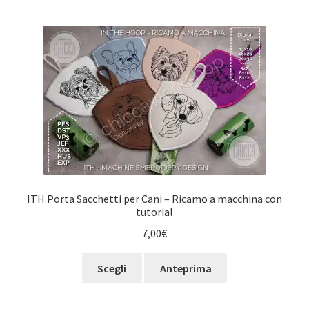
ITH Porta Sacchetti per Cani – Ricamo a macchina con
tutorial
7,00
€
Questo
Scegli
Anteprima
prodotto
ha