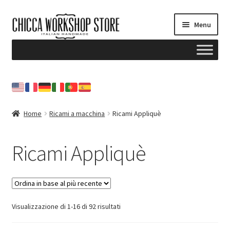
Vai
Vai
Menu
alla
al
navigazione
contenuto
Home
Blog
Home
Ricami a macchina
Ricami Appliquè
Il mio account
Ricami Appliquè
Contattami
NEWSLETTER
Ordina
Visualizzazione di 1-16 di 92 risultati
in
base