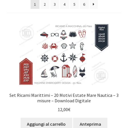
1
2
3
4
5
6
al
più
recente
Set Ricami Marittimi – 20 Motivi Estate Mare Nautica – 3
misure – Download Digitale
12,00
€
Aggiungi al carrello
Anteprima