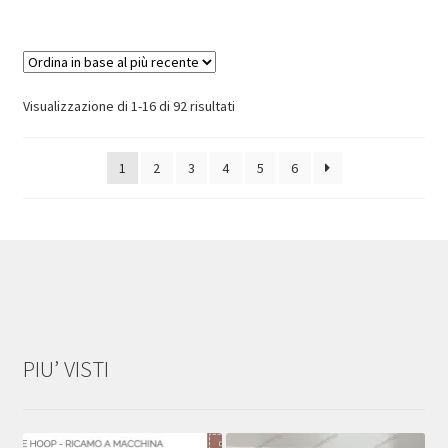
Ordina
Visualizzazione di 1-16 di 92 risultati
in
base
1
2
3
4
5
6
al
più
recente
PIU’ VISTI