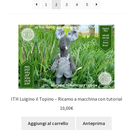
1
2
3
4
5
al
più
recente
ITH Luigino il Topino – Ricamo a macchina con tutorial
10,00
€
Aggiungi al carrello
Anteprima