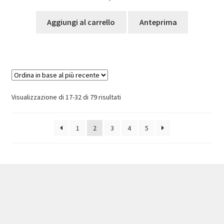
Aggiungi al carrello
Anteprima
Ordina
Visualizzazione di 17-32 di 79 risultati
in
base
1
2
3
4
5
al
più
recente