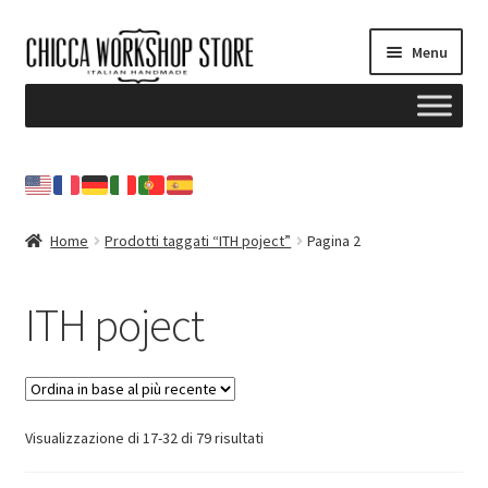
Vai
Vai
Menu
alla
al
navigazione
contenuto
Home
Blog
Home
Prodotti taggati “ITH poject”
Pagina 2
Il mio account
ITH poject
Contattami
NEWSLETTER
Ordina
Visualizzazione di 17-32 di 79 risultati
in
base