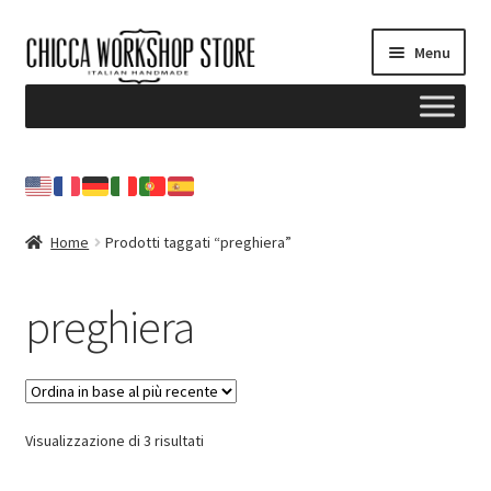
Vai
Vai
Menu
alla
al
navigazione
contenuto
Home
Blog
Home
Prodotti taggati “preghiera”
Il mio account
preghiera
Contattami
NEWSLETTER
Ordina
Visualizzazione di 3 risultati
in
base