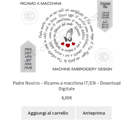
al
più
recente
Padre Nostro – Ricamo a macchina IT/EN – Download
Digitale
4,00
€
Aggiungi al carrello
Anteprima