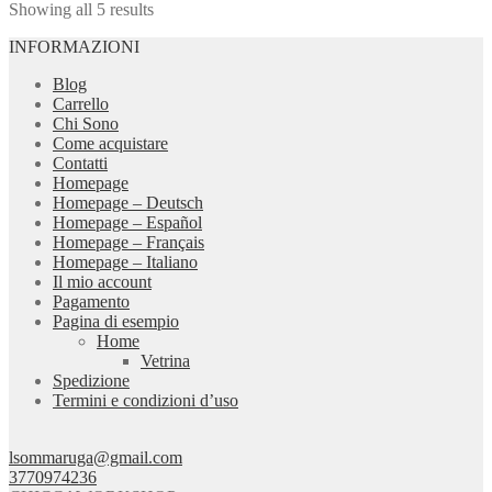
Showing all 5 results
INFORMAZIONI
Blog
Carrello
Chi Sono
Come acquistare
Contatti
Homepage
Homepage – Deutsch
Homepage – Español
Homepage – Français
Homepage – Italiano
Il mio account
Pagamento
Pagina di esempio
Home
Vetrina
Spedizione
Termini e condizioni d’uso
lsommaruga@gmail.com
3770974236