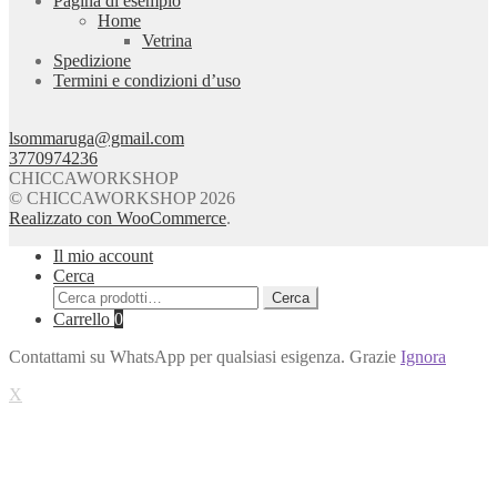
Pagina di esempio
Home
Vetrina
Spedizione
Termini e condizioni d’uso
lsommaruga@gmail.com
3770974236
CHICCAWORKSHOP
© CHICCAWORKSHOP 2026
Realizzato con WooCommerce
.
Il mio account
Cerca
Cerca:
Cerca
Carrello
0
Contattami su WhatsApp per qualsiasi esigenza. Grazie
Ignora
X