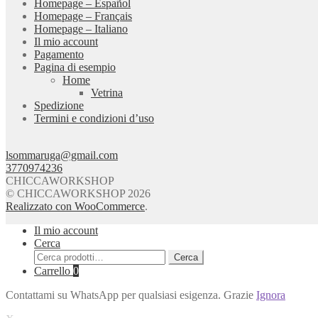
Homepage – Español
Homepage – Français
Homepage – Italiano
Il mio account
Pagamento
Pagina di esempio
Home
Vetrina
Spedizione
Termini e condizioni d’uso
lsommaruga@gmail.com
3770974236
CHICCAWORKSHOP
© CHICCAWORKSHOP 2026
Realizzato con WooCommerce
.
Il mio account
Cerca
Cerca:
Cerca
Carrello
0
Contattami su WhatsApp per qualsiasi esigenza. Grazie
Ignora