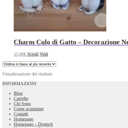
Charm Culo di Gatto – Decorazione Ne
Questo
15,00
€
Scegli
Vedi
prodotto
ha
più
Visualizzazione del risultato
varianti.
Le
INFORMAZIONI
opzioni
possono
Blog
essere
Carrello
scelte
Chi Sono
nella
Come acquistare
pagina
Contatti
del
Homepage
prodotto
Homepage – Deutsch