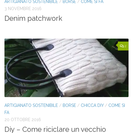
ARTIGIANATO SOSTENIBILE
/
BORSE
/
COME SI FA
3 NOVEMBRE 2016
Denim patchwork
2
ARTIGIANATO SOSTENIBILE
/
BORSE
/
CHICCA DIY
/
COME SI
FA
20 OTTOBRE 2016
Diy – Come riciclare un vecchio