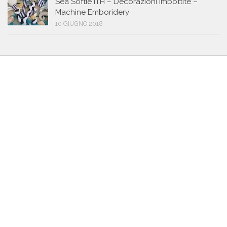
Sea Softie ITH – Decorazioni imbottite –
Machine Emboridery
10 GIUGNO 2018