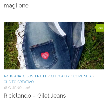
maglione
0
ARTIGIANATO SOSTENIBILE
/
CHICCA DIY
/
COME SI FA
/
CUCITO CREATIVO
18 GIUGNO 2016
Riciclando – Gilet Jeans