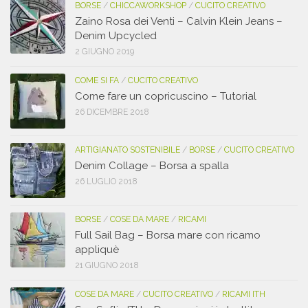
BORSE
/
CHICCAWORKSHOP
/
CUCITO CREATIVO
Zaino Rosa dei Venti – Calvin Klein Jeans –
Denim Upcycled
2 GIUGNO 2019
COME SI FA
/
CUCITO CREATIVO
Come fare un copricuscino – Tutorial
26 DICEMBRE 2018
ARTIGIANATO SOSTENIBILE
/
BORSE
/
CUCITO CREATIVO
Denim Collage – Borsa a spalla
26 LUGLIO 2018
BORSE
/
COSE DA MARE
/
RICAMI
Full Sail Bag – Borsa mare con ricamo
appliquè
21 GIUGNO 2018
COSE DA MARE
/
CUCITO CREATIVO
/
RICAMI ITH