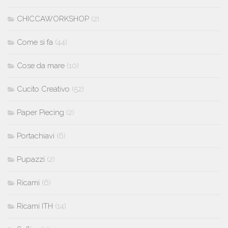
CHICCAWORKSHOP
(2)
Come si fa
(44)
Cose da mare
(10)
Cucito Creativo
(52)
Paper Piecing
(2)
Portachiavi
(6)
Pupazzi
(2)
Ricami
(6)
Ricami ITH
(14)