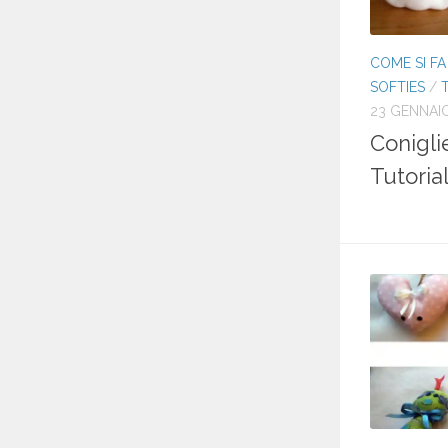
COME SI FA
SOFTIES
/
23 GENNAI
Conigli
Tutoria