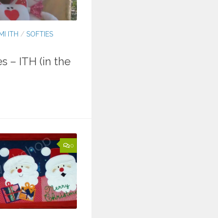
MI ITH
/
SOFTIES
s – ITH (in the
0