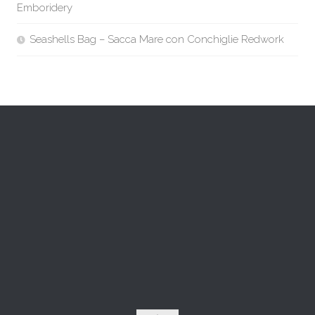
Emboridery
Seashells Bag – Sacca Mare con Conchiglie Redwork