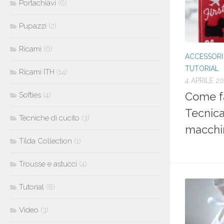
Portachiavi
(6)
Pupazzi
(2)
Ricami
(6)
ACCESSORI
TUTORIAL
Ricami ITH
(14)
4 APRILE 2
Come fa
Softies
(4)
Tecnica
Tecniche di cucito
(3)
macchi
Tilda Collection
(1)
Trousse e astucci
(4)
Tutorial
(8)
Video
(3)