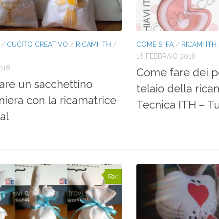
/
CUCITO CREATIVO
/
RICAMI ITH
/
COME SI FA
/
RICAMI ITH
16 FEBBRAIO 2018
018
Come fare dei po
re un sacchettino
telaio della rica
era con la ricamatrice
Tecnica ITH – Tu
al
0