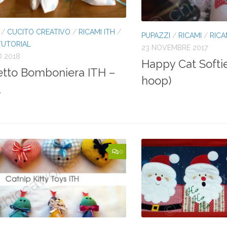
/
CUCITO CREATIVO
/
RICAMI ITH
/
PUPAZZI
/
RICAMI
/
RICA
TUTORIAL
23 NOVEMBRE 2017
O 2018
Happy Cat Softie
etto Bomboniera ITH –
hoop)
l
0