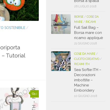
Borsa a spalla
26 LUGLIO 2018
BORSE
/
COSE DA
MARE
/
RICAMI
Full Sail Bag –
TO SOSTENIBILE
/
Borsa mare con
ricamo appliquè
21 GIUGNO 2018
oriporta
COSE DA MARE
/
 – Tutorial
CUCITO CREATIVO
/
RICAMI ITH
Sea Softie ITH –
Decorazioni
imbottite –
Machine
Emboridery
0
10 GIUGNO 2018