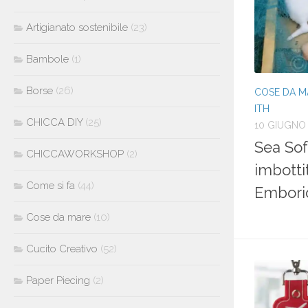
Artigianato sostenibile
(23)
Bambole
(1)
Borse
(26)
COSE DA M
ITH
CHICCA DIY
(25)
10 GIUGNO
Sea Sof
CHICCAWORKSHOP
(2)
imbotti
Come si fa
(44)
Embori
Cose da mare
(10)
Cucito Creativo
(52)
Paper Piecing
(2)