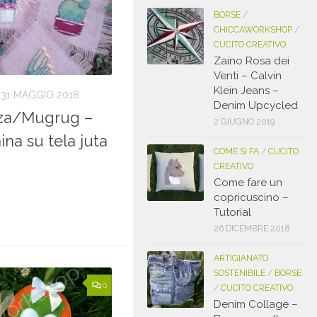
BORSE
/
CHICCAWORKSHOP
/
CUCITO CREATIVO
Zaino Rosa dei
Venti – Calvin
Klein Jeans –
31 MAGGIO 2018
Denim Upcycled
zza/Mugrug –
2 GIUGNO 2019
na su tela juta
COME SI FA
/
CUCITO
CREATIVO
Come fare un
copricuscino –
Tutorial
26 DICEMBRE 2018
ARTIGIANATO
SOSTENIBILE
/
BORSE
0
/
CUCITO CREATIVO
Denim Collage –