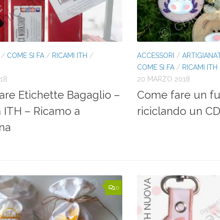
/
COME SI FA
/
RICAMI ITH
/
ACCESSORI
/
ARTIGIANA
COME SI FA
/
RICAMI ITH
018
20 MARZO 2018
re Etichette Bagaglio –
Come fare un fu
 ITH – Ricamo a
riciclando un CD
na
0