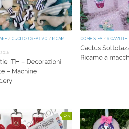
ARE
/
CUCITO CREATIVO
/
RICAMI
COME SI FA
/
RICAMI ITH
Cactus Sottota
 2018
Ricamo a macchi
tie ITH – Decorazioni
te – Machine
dery
0