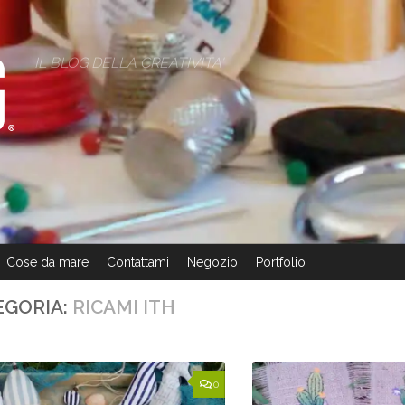
IL BLOG DELLA CREATIVITA'
Cose da mare
Contattami
Negozio
Portfolio
EGORIA:
RICAMI ITH
0