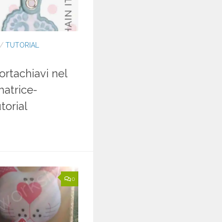
/
TUTORIAL
rtachiavi nel
matrice-
torial
0