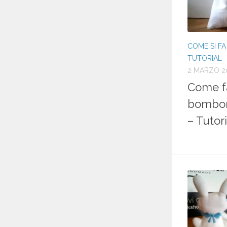
COME SI FA
TUTORIAL
2 MARZO 2
Come fa
bomboni
– Tutori