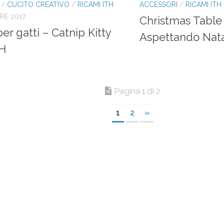
/
CUCITO CREATIVO
/
RICAMI ITH
ACCESSORI
/
RICAMI ITH
RE 2017
Christmas Table
er gatti – Catnip Kitty
Aspettando Nata
TH
Pagina 1 di 2
1
2
»