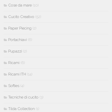
Cose da mare
(10)
Cucito Creativo
(52)
Paper Piecing
(2)
Portachiavi
(6)
Pupazzi
(2)
Ricami
(6)
Ricami ITH
(14)
Softies
(4)
Tecniche di cucito
(3)
Tilda Collection
(1)