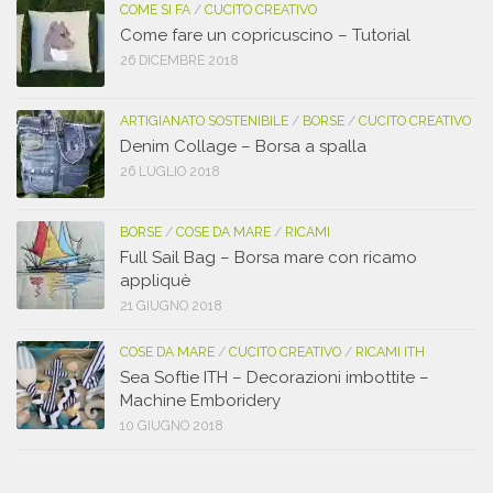
COME SI FA
/
CUCITO CREATIVO
Come fare un copricuscino – Tutorial
26 DICEMBRE 2018
ARTIGIANATO SOSTENIBILE
/
BORSE
/
CUCITO CREATIVO
Denim Collage – Borsa a spalla
26 LUGLIO 2018
BORSE
/
COSE DA MARE
/
RICAMI
Full Sail Bag – Borsa mare con ricamo
appliquè
21 GIUGNO 2018
COSE DA MARE
/
CUCITO CREATIVO
/
RICAMI ITH
Sea Softie ITH – Decorazioni imbottite –
Machine Emboridery
10 GIUGNO 2018