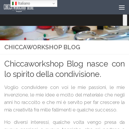
Italiano
Salta al contenuto
CHICCAWORKSHOP BLOG
Chiccaworkshop Blog nasce con
lo spirito della condivisione.
Voglio condividere con voi le mie passioni, le mie
invenzione, le mie idee e molto del materiale che negli
anni ho raccolto e che mi è servito per far crescere la
mia creatività fra mille fallimenti e qualche successo.
Ho diversi interessi, qualche volta vengo presa da