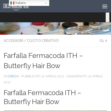
Italiano
Salta al contenuto
ACCESSORI
/
CUCITO CREATIVO
0
Farfalla Fermacoda ITH –
Butterfly Hair Bow
DI
CHICCA
· PUBBLICATO
12 APRILE 2017
· AGGIORNATO
12 APRILE
2017
Farfalla Fermacoda ITH –
Butterfly Hair Bow