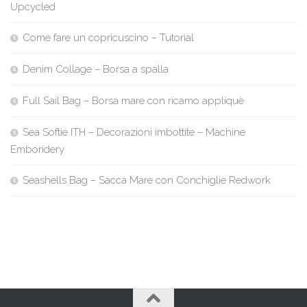
Upcycled
Come fare un copricuscino – Tutorial
Denim Collage – Borsa a spalla
Full Sail Bag – Borsa mare con ricamo appliquè
Sea Softie ITH – Decorazioni imbottite – Machine
Emboridery
Seashells Bag – Sacca Mare con Conchiglie Redwork