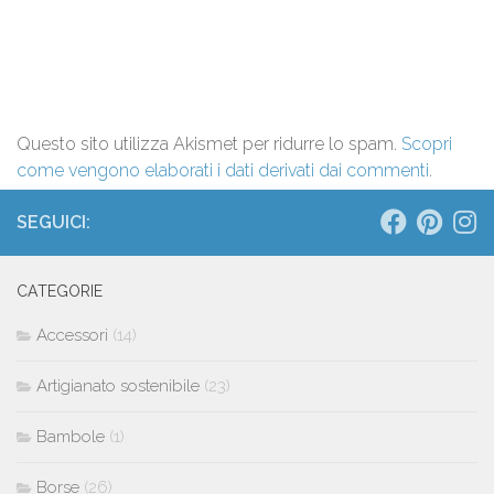
Questo sito utilizza Akismet per ridurre lo spam.
Scopri
come vengono elaborati i dati derivati dai commenti
.
SEGUICI:
CATEGORIE
Accessori
(14)
Artigianato sostenibile
(23)
Bambole
(1)
Borse
(26)