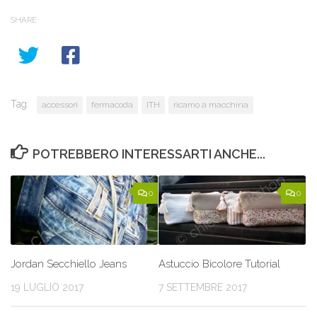
SHARE
Tag:
accessori
fermacoda
ITH
ricamo a macchina
POTREBBERO INTERESSARTI ANCHE...
0
0
Jordan Secchiello Jeans
Astuccio Bicolore Tutorial
19 LUGLIO 2017
7 SETTEMBRE 2017