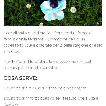
Ho realizzato questi graziosi fermacoda a forma di
farfalla con la tecnica ITH, ricamo nel telaio, un
accessorio utile e colorato per la bella stagione che sta
arrivando
Non ho fatto il tutorial ma la realizzazione di questi
fermacapelli è molto semplice.
COSA SERVE:
2 quadrati di cm. 13 x 13 di tessuto a piacimento
2 quadrati di rinforzo adesivo se il tessuto che si usa è
leggero