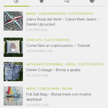
BORSE
/
CHICCAWORKSHOP
/
CUCITO CREATIVO
Zaino Rosa dei Venti – Calvin Klein Jeans –
Denim Upcycled
2 GIUGNO 2019
COME SI FA
/
CUCITO CREATIVO
Come fare un copricuscino – Tutorial
26 DICEMBRE 2018
ARTIGIANATO SOSTENIBILE
/
BORSE
/
CUCITO CREATIVO
Denim Collage – Borsa a spalla
26 LUGLIO 2018
BORSE
/
COSE DA MARE
/
RICAMI
Full Sail Bag – Borsa mare con ricamo
appliquè
21 GIUGNO 2018