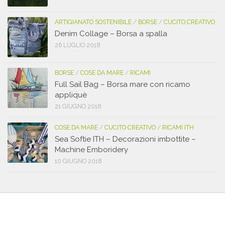
ARTIGIANATO SOSTENIBILE
/
BORSE
/
CUCITO CREATIVO
Denim Collage – Borsa a spalla
26 LUGLIO 2018
BORSE
/
COSE DA MARE
/
RICAMI
Full Sail Bag – Borsa mare con ricamo
appliquè
21 GIUGNO 2018
COSE DA MARE
/
CUCITO CREATIVO
/
RICAMI ITH
Sea Softie ITH – Decorazioni imbottite –
Machine Emboridery
10 GIUGNO 2018