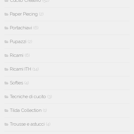
Cucito Creativo
(52)
Paper Piecing
(2)
Portachiavi
(6)
Pupazzi
(2)
Ricami
(6)
Ricami ITH
(14)
Softies
(4)
Tecniche di cucito
(3)
Tilda Collection
(1)
Trousse e astucci
(4)