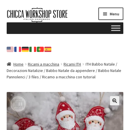
Vai
Vai
Menu
alla
al
navigazione
contenuto
Home
Blog
Home
Ricami a macchina
Ricami ITH
ITH Babbo Natale /
Decorazioni Natalizie / Babbo Natale da appendere / Babbo Natale
Il mio account
Pannolenci / 3 files / Ricamo a macchina con tutorial
Contattami
NEWSLETTER