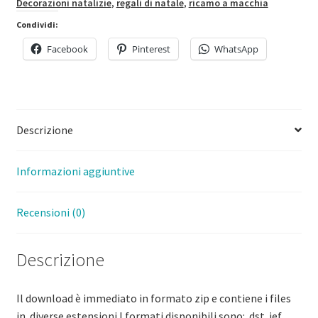
Decorazioni natalizie
,
regali di natale
,
ricamo a macchia
Babbo
Natale
Condividi:
da
Facebook
Pinterest
WhatsApp
appendere
/
Babbo
Natale
Descrizione
Pannolenci
/
3
Informazioni aggiuntive
files
/
Recensioni (0)
Ricamo
a
Descrizione
macchina
con
tutorial
Il download è immediato in formato zip e contiene i files
quantità
in diverse estensioni I formati disponibili sono: .dst .jef