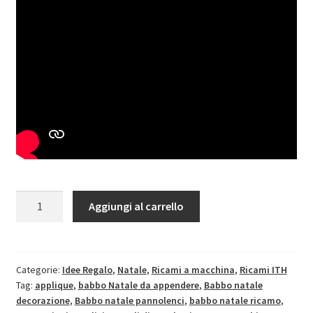
ITH
Aggiungi al carrello
Babbo
Natale
/
Decorazioni
Categorie:
Idee Regalo
,
Natale
,
Ricami a macchina
,
Ricami ITH
Tag:
applique
,
babbo Natale da appendere
,
Babbo natale
Natalizie
decorazione
,
Babbo natale pannolenci
,
babbo natale ricamo
,
/