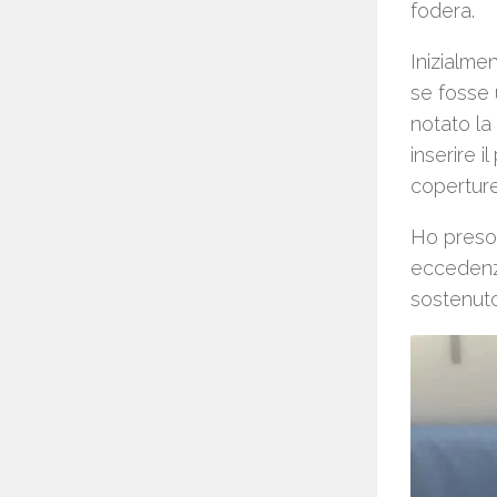
fodera.
Inizialme
se fosse 
notato la
inserire i
coperture
Ho preso 
eccedenz
sostenuto