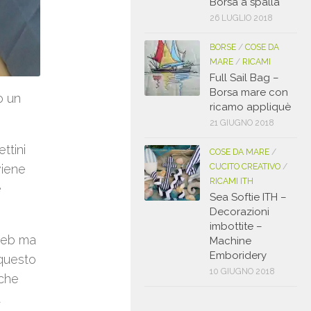
Borsa a spalla
26 LUGLIO 2018
BORSE
/
COSE DA
MARE
/
RICAMI
Full Sail Bag –
Borsa mare con
o un
ricamo appliquè
21 GIUGNO 2018
ttini
COSE DA MARE
/
viene
CUCITO CREATIVO
/
RICAMI ITH
e
Sea Softie ITH –
Decorazioni
imbottite –
 web ma
Machine
Emboridery
 questo
10 GIUGNO 2018
 che
a