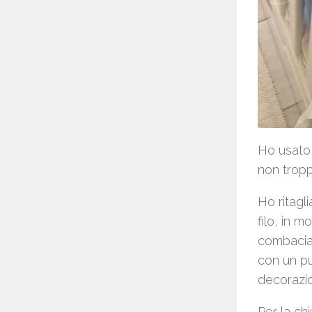
Ho usato 
non tropp
Ho ritagli
filo, in m
combacian
con un pu
decorazi
Per la ch