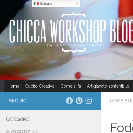
Italiano
Salta al contenuto
Home
Cucito Creativo
Come si fa
Artigianato sostenibile
SEGUICI:
COME SI 
CATEGORIE
Fode
Accessori
(14)