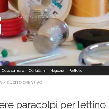
IL BLOG DELLA CREATIVITA'
Cose da mare
Contattami
Negozio
Portfolio
FA
/
CUCITO CREATIVO
re paracolpi per lettino