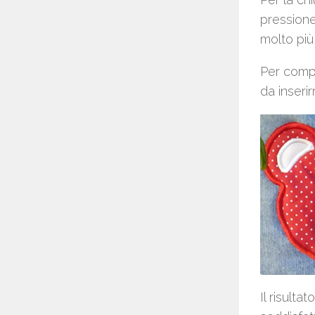
pressione
molto più 
Per compl
da inserir
Il risult