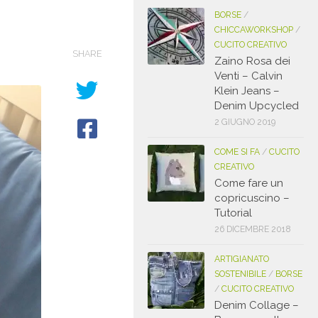
BORSE
/
CHICCAWORKSHOP
/
CUCITO CREATIVO
SHARE
Zaino Rosa dei
Venti – Calvin
Klein Jeans –
Denim Upcycled
2 GIUGNO 2019
COME SI FA
/
CUCITO
CREATIVO
Come fare un
copricuscino –
Tutorial
26 DICEMBRE 2018
ARTIGIANATO
SOSTENIBILE
/
BORSE
/
CUCITO CREATIVO
Denim Collage –