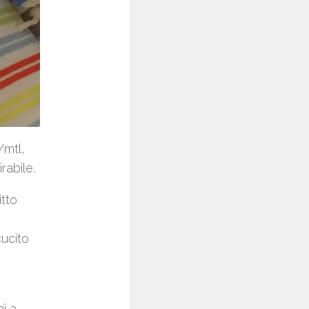
/mtl,
rabile.
itto
cucito
i a