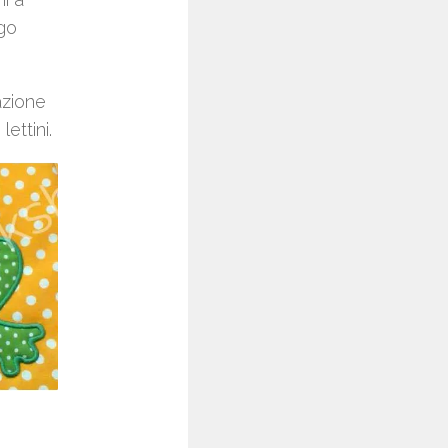
ngo
azione
ettini.