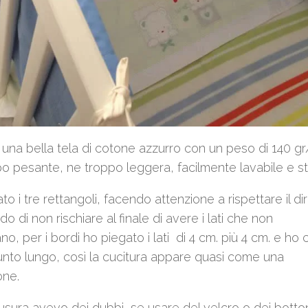
una bella tela di cotone azzurro con un peso di 140 gr
o pesante, ne troppo leggera, facilmente lavabile e sti
ato i tre rettangoli, facendo attenzione a rispettare il dir
odo di non rischiare al finale di avere i lati che non
o, per i bordi ho piegato i lati di 4 cm. più 4 cm. e ho 
nto lungo, così la cucitura appare quasi come una
one.
iusura avevo dei dubbi, se usare del velcro o dei botton