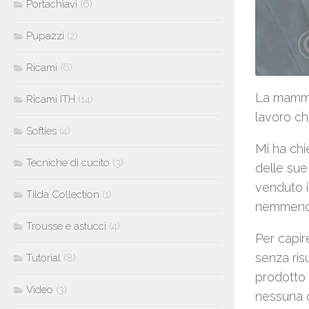
Portachiavi
(6)
Pupazzi
(2)
Ricami
(6)
La mamma
Ricami ITH
(14)
lavoro ch
Softies
(4)
Mi ha chi
Tecniche di cucito
(3)
delle sue
venduto i
Tilda Collection
(1)
nemmeno 
Trousse e astucci
(4)
Per capir
senza ris
Tutorial
(8)
prodotto 
Video
(3)
nessuna d