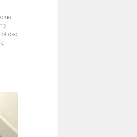
 come
 ho
icoltoso
re